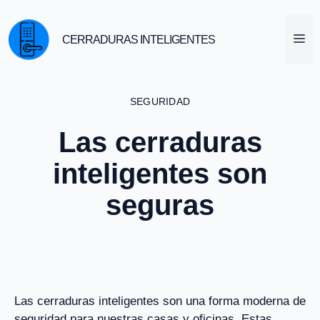
Saltar
al
M
CERRADURAS INTELIGENTES
contenido
SEGURIDAD
Las cerraduras
inteligentes son
seguras
Las cerraduras inteligentes son una forma moderna de
seguridad para nuestras casas y oficinas. Estas