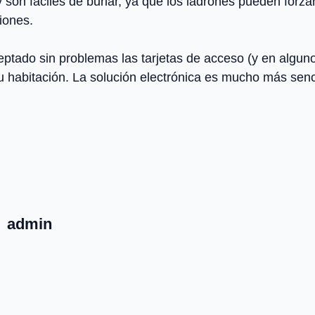
y son fáciles de burlar, ya que los ladrones pueden forz
ciones.
eptado sin problemas las tarjetas de acceso (y en algun
u habitación. La solución electrónica es mucho más senci
admin