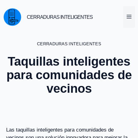
Saltar
al
M
CERRADURAS INTELIGENTES
contenido
CERRADURAS INTELIGENTES
Taquillas inteligentes
para comunidades de
vecinos
Las taquillas inteligentes para comunidades de
vecinos son una solución innovadora para mejorar la