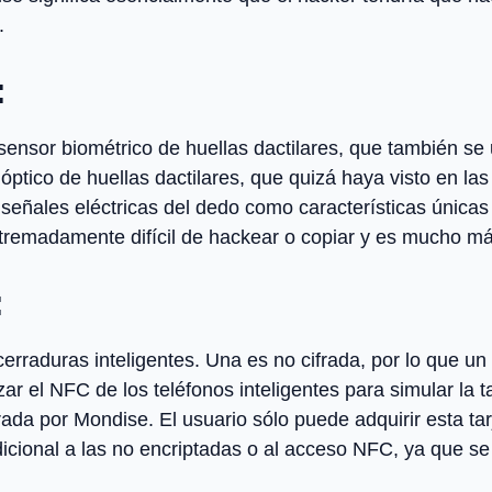
.
:
 sensor biométrico de huellas dactilares, que también se
r óptico de huellas dactilares, que quizá haya visto en l
s señales eléctricas del dedo como características única
extremadamente difícil de hackear o copiar y es mucho m
:
s cerraduras inteligentes. Una es no cifrada, por lo que u
izar el NFC de los teléfonos inteligentes para simular la 
frada por Mondise. El usuario sólo puede adquirir esta ta
icional a las no encriptadas o al acceso NFC, ya que se 